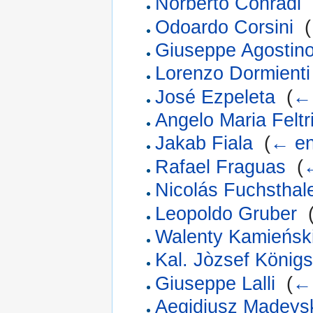
Norberto Conrádi
‎
Odoardo Corsini
‎
(
Giuseppe Agostino
Lorenzo Dormienti
José Ezpeleta
‎
(
← 
Angelo Maria Feltr
Jakab Fiala
‎
(
← en
Rafael Fraguas
‎
(
Nicolás Fuchsthal
Leopoldo Gruber
‎
Walenty Kamieńsk
Kal. Jòzsef König
Giuseppe Lalli
‎
(
← 
Aegidiusz Madeys