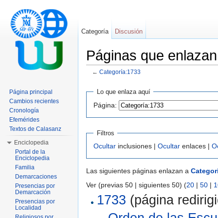
Categoría
Discusión
Páginas que enlazan
←
Categoría:1733
Saltar a:
navegación
,
buscar
Lo que enlaza aquí
Página principal
Cambios recientes
Página:
Cronología
Efemérides
Textos de Calasanz
Filtros
Enciclopedia
Ocultar
inclusiones |
Ocultar
enlaces |
O
Portal de la
Enciclopedia
Familia
Las siguientes páginas enlazan a
Categor
Demarcaciones
Ver (previas 50 | siguientes 50) (
20
|
50
|
1
Presencias por
Demarcación
1733
(página redirigi
Presencias por
Localidad
Orden de las Escu
Religiosos por