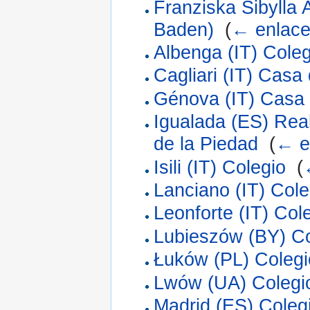
Franziska Sibylla
Baden)
‎
(
← enlac
Albenga (IT) Coleg
Cagliari (IT) Casa
Génova (IT) Casa 
Igualada (ES) Real
de la Piedad
‎
(
← e
Isili (IT) Colegio
‎
(
Lanciano (IT) Cole
Leonforte (IT) Col
Lubieszów (BY) Co
Łuków (PL) Colegi
Lwów (UA) Colegi
Madrid (ES) Colegi