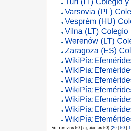
Turi (IT) Colegio 
Varsovia (PL) Cole
Vesprém (HU) Col
Vilna (LT) Colegio
Werenów (LT) Col
Zaragoza (ES) Col
WikiPía:Efeméride
WikiPía:Efemérides
WikiPía:Efeméride
WikiPía:Efemérides
WikiPía:Efeméride
WikiPía:Efeméride
WikiPía:Efeméride
Ver (previas 50 | siguientes 50) (
20
|
50
|
1