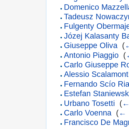
Domenico Mazzell
Tadeusz Nowaczy
Fulgenty Obermaj
Józej Kalasanty Ba
Giuseppe Oliva
‎
(
←
Antonio Piaggio
‎
(
Carlo Giuseppe Ro
Alessio Scalamont
Fernando Scío Ri
Estefan Staniewsk
Urbano Tosetti
‎
(
←
Carlo Voenna
‎
(
← 
Francisco De Mag