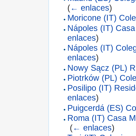
(
← enlaces
)
Moricone (IT) Cole
Nápoles (IT) Casa
enlaces
)
Nápoles (IT) Cole
enlaces
)
Nowy Sącz (PL) R
Piotrków (PL) Col
Posilipo (IT) Resi
enlaces
)
Puigcerdá (ES) Co
Roma (IT) Casa Ma
‎
(
← enlaces
)