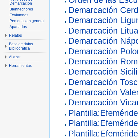
Demarcación
Demarcación Cer
Bienhechores
Exalumnos
Demarcación Ligur
Personas en general
Apartados
Demarcación Litua
Relatos
Demarcación Nápo
Base de datos
Bibliográfica
Demarcación Polo
Al azar
Demarcación Rom
Herramientas
Demarcación Sicil
Demarcación Tos
Demarcación Vale
Demarcación Vica
Plantilla:Efemérid
Plantilla:Efeméride
Plantilla:Efeméride