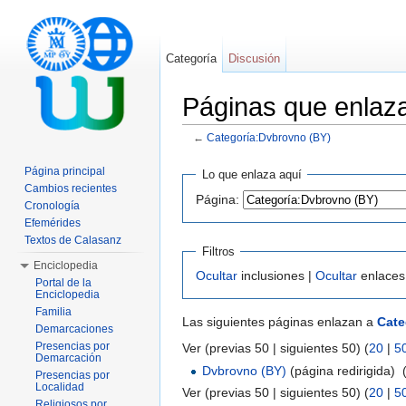
Categoría
Discusión
Páginas que enlaz
←
Categoría:Dvbrovno (BY)
Saltar a:
navegación
,
buscar
Página principal
Lo que enlaza aquí
Cambios recientes
Página:
Cronología
Efemérides
Textos de Calasanz
Filtros
Enciclopedia
Ocultar
inclusiones |
Ocultar
enlaces
Portal de la
Enciclopedia
Familia
Las siguientes páginas enlazan a
Cate
Demarcaciones
Presencias por
Ver (previas 50 | siguientes 50) (
20
|
5
Demarcación
Dvbrovno (BY)
(página redirigida) ‎
Presencias por
Localidad
Ver (previas 50 | siguientes 50) (
20
|
5
Religiosos por