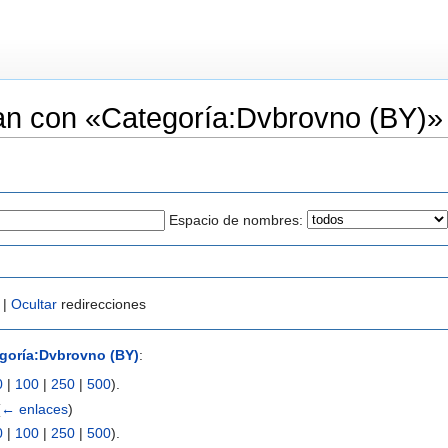
an con «Categoría:Dvbrovno (BY)»
Espacio de nombres:
 |
Ocultar
redirecciones
goría:Dvbrovno (BY)
:
0
|
100
|
250
|
500
).
(
← enlaces
)
0
|
100
|
250
|
500
).