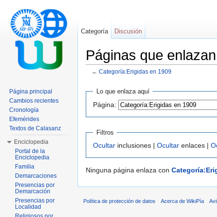
Categoría
Discusión
Páginas que enlazan
←
Categoría:Erigidas en 1909
Saltar a:
navegación
,
buscar
Lo que enlaza aquí
Página principal
Cambios recientes
Página:
Cronología
Efemérides
Textos de Calasanz
Filtros
Enciclopedia
Ocultar
inclusiones |
Ocultar
enlaces |
O
Portal de la
Enciclopedia
Familia
Ninguna página enlaza con
Categoría:Eri
Demarcaciones
Presencias por
Demarcación
Presencias por
Política de protección de datos
Acerca de WikiPía
Avi
Localidad
Religiosos por