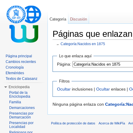
Categoría
Discusión
Páginas que enlazan
←
Categoría:Nacidos en 1875
Saltar a:
navegación
,
buscar
Lo que enlaza aquí
Página principal
Cambios recientes
Página:
Cronología
Efemérides
Textos de Calasanz
Filtros
Enciclopedia
Ocultar
inclusiones |
Ocultar
enlaces |
O
Portal de la
Enciclopedia
Familia
Ninguna página enlaza con
Categoría:Na
Demarcaciones
Presencias por
Demarcación
Presencias por
Política de protección de datos
Acerca de WikiPía
Avi
Localidad
Religiosos por