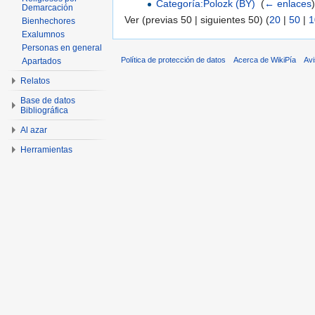
Categoría:Polozk (BY)
‎
(
← enlaces
)
Demarcación
Ver (previas 50 | siguientes 50) (
20
|
50
|
1
Bienhechores
Exalumnos
Personas en general
Política de protección de datos
Acerca de WikiPía
Avi
Apartados
Relatos
Base de datos
Bibliográfica
Al azar
Herramientas