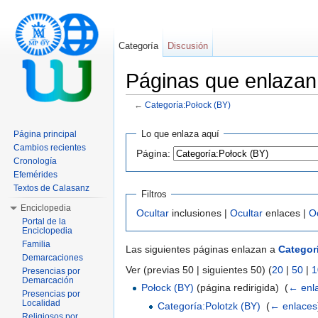
Categoría
Discusión
Páginas que enlazan
←
Categoría:Połock (BY)
Saltar a:
navegación
,
buscar
Lo que enlaza aquí
Página principal
Cambios recientes
Página:
Cronología
Efemérides
Textos de Calasanz
Filtros
Enciclopedia
Ocultar
inclusiones |
Ocultar
enlaces |
O
Portal de la
Enciclopedia
Familia
Las siguientes páginas enlazan a
Categor
Demarcaciones
Ver (previas 50 | siguientes 50) (
20
|
50
|
1
Presencias por
Demarcación
Połock (BY)
(página redirigida) ‎
(
← enl
Presencias por
Localidad
Categoría:Polotzk (BY)
‎
(
← enlaces
Religiosos por