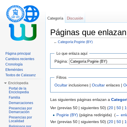
Categoría
Discusión
Páginas que enlazan
←
Categoría:Pogirie (BY)
Saltar a:
navegación
,
buscar
Lo que enlaza aquí
Página principal
Cambios recientes
Página:
Cronología
Efemérides
Textos de Calasanz
Filtros
Enciclopedia
Ocultar
inclusiones |
Ocultar
enlaces |
O
Portal de la
Enciclopedia
Familia
Las siguientes páginas enlazan a
Categorí
Demarcaciones
Ver (previas 50 | siguientes 50) (
20
|
50
|
1
Presencias por
Demarcación
Pogirie (BY)
(página redirigida) ‎
(
← enl
Presencias por
Localidad
Ver (previas 50 | siguientes 50) (
20
|
50
|
1
Religiosos por