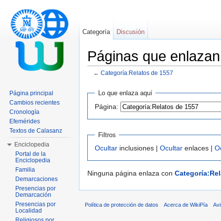
Categoría
Discusión
Páginas que enlazan
←
Categoría:Relatos de 1557
Saltar a:
navegación
,
buscar
Lo que enlaza aquí
Página principal
Cambios recientes
Página:
Cronología
Efemérides
Textos de Calasanz
Filtros
Enciclopedia
Ocultar
inclusiones |
Ocultar
enlaces |
O
Portal de la
Enciclopedia
Familia
Ninguna página enlaza con
Categoría:Rel
Demarcaciones
Presencias por
Demarcación
Presencias por
Política de protección de datos
Acerca de WikiPía
Avi
Localidad
Religiosos por