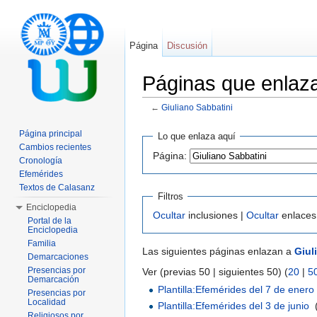
Página
Discusión
Páginas que enlaza
←
Giuliano Sabbatini
Saltar a:
navegación
,
buscar
Página principal
Lo que enlaza aquí
Cambios recientes
Página:
Cronología
Efemérides
Textos de Calasanz
Filtros
Enciclopedia
Ocultar
inclusiones |
Ocultar
enlaces
Portal de la
Enciclopedia
Familia
Las siguientes páginas enlazan a
Giul
Demarcaciones
Presencias por
Ver (previas 50 | siguientes 50) (
20
|
5
Demarcación
Plantilla:Efemérides del 7 de enero
Presencias por
Localidad
Plantilla:Efemérides del 3 de junio
‎
Religiosos por