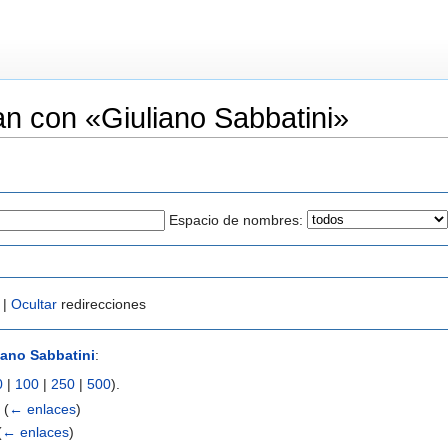
n con «Giuliano Sabbatini»
Espacio de nombres:
 |
Ocultar
redirecciones
iano Sabbatini
:
0
|
100
|
250
|
500
).
‎
(
← enlaces
)
(
← enlaces
)