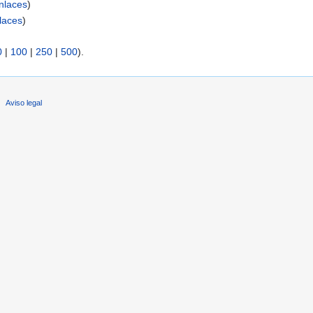
nlaces
)
laces
)
0
|
100
|
250
|
500
).
Aviso legal