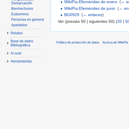
WikiPía:Efemérides de enero
‎
(
← e
Demarcación
WikiPía:Efemérides de junio
‎
(
← en
Bienhechores
Exalumnos
BG0929
‎
(
← enlaces
)
Personas en general
Ver (previas 50 | siguientes 50) (
20
|
5
Apartados
Relatos
Base de datos
Política de protección de datos
Acerca de WikiPía
Bibliográfica
Al azar
Herramientas