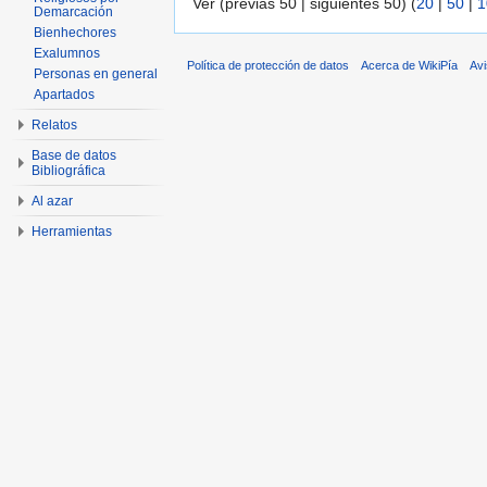
Ver (previas 50 | siguientes 50) (
20
|
50
|
1
Demarcación
Bienhechores
Exalumnos
Política de protección de datos
Acerca de WikiPía
Avi
Personas en general
Apartados
Relatos
Base de datos
Bibliográfica
Al azar
Herramientas