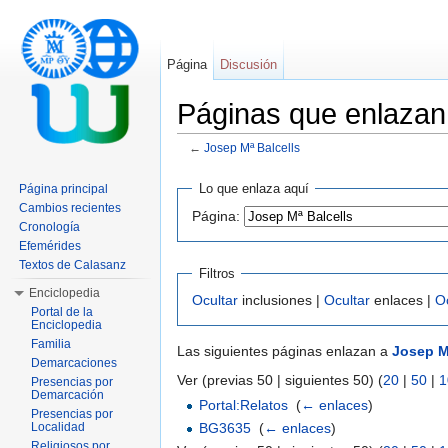
Página
Discusión
Páginas que enlazan
←
Josep Mª Balcells
Saltar a:
navegación
,
buscar
Lo que enlaza aquí
Página principal
Cambios recientes
Página:
Cronología
Efemérides
Textos de Calasanz
Filtros
Enciclopedia
Ocultar
inclusiones |
Ocultar
enlaces |
O
Portal de la
Enciclopedia
Familia
Las siguientes páginas enlazan a
Josep M
Demarcaciones
Ver (previas 50 | siguientes 50) (
20
|
50
|
1
Presencias por
Demarcación
Portal:Relatos
‎
(
← enlaces
)
Presencias por
BG3635
‎
(
← enlaces
)
Localidad
Religiosos por