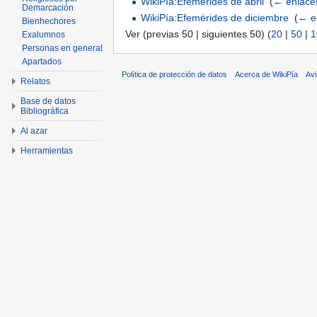
WikiPía:Efemérides de abril
‎
(
← enlace
Demarcación
WikiPía:Efemérides de diciembre
‎
(
← e
Bienhechores
Ver (previas 50 | siguientes 50) (
20
|
50
|
1
Exalumnos
Personas en general
Apartados
Política de protección de datos
Acerca de WikiPía
Avi
Relatos
Base de datos
Bibliográfica
Al azar
Herramientas