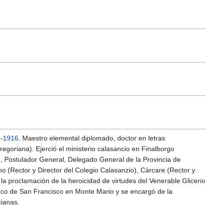
-
1916
. Maestro elemental diplomado, doctor en letras
egoriana). Ejerció el ministerio calasancio en Finalborgo
m», Postulador General, Delegado General de la Provincia de
o (Rector y Director del Colegio Calasanzio), Cárcare (Rector y
r la proclamación de la heroicidad de virtudes del Venerable Glicerio
rroco de San Francisco en Monte Mario y se encargó de la
cianas.