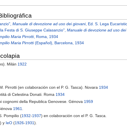
ibliográfica
sanzio",
Manuale di devozione ad uso dei giovani
, Ed. S. Lega Eucaristi
alla Festa di S. Giuseppe Calasanzio",
Manuale di devozione ad uso dei
pilio Maria Pirrotti
, Roma, 1934
pilio Maria Pirrotti
(Español), Barcelona, 1934
colapia
es). Milán
1922
o M. Pirrotti (en colaboración con el P. G. Tasca). Novara
1934
santitá di Celestina Donati. Roma
1934
ntichi cognomi della Republica Genovese. Génova
1959
. Génova
1961
.
S. Pompilio (
1932
-
1937
) en colaboración con el P. G. Tasca.
4
) y
IeO
(
1926
-
1931
).