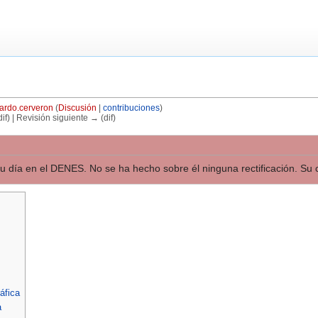
ardo.cerveron
(
Discusión
|
contribuciones
)
if) | Revisión siguiente → (dif)
 su día en el DENES. No se ha hecho sobre él ninguna rectificación. Su c
áfica
a