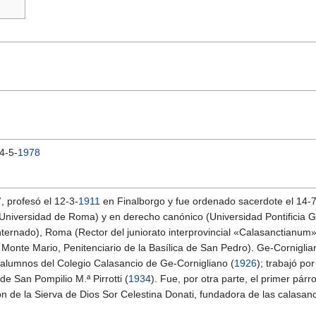
 4-5-
1978
7
, profesó el 12-3-
1911
en Finalborgo y fue ordenado sacerdote el 14-7
(Universidad de Roma) y en derecho canónico (Universidad Pontificia Gr
 internado), Roma (Rector del juniorato interprovincial «Calasanctianu
onte Mario, Penitenciario de la Basílica de San Pedro). Ge-Corniglian
xalumnos del Colegio Calasancio de Ge-Cornigliano (
1926
); trabajó po
de San Pompilio M.ª Pirrotti (
1934
). Fue, por otra parte, el primer pá
ión de la Sierva de Dios Sor Celestina Donati, fundadora de las calasan