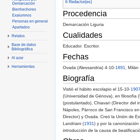
6
Redactor(es)
Demarcación
Bienhechores
Procedencia
Exalumnos
Personas en general
Demarcación Liguria
Apartados
Cualidades
Relatos
Base de datos
Educador. Escritor.
Bibliográfica
Fechas
Al azar
Herramientas
Ovada (Alessandria) 4-10-
1891
, Milán
Biografía
Vistió el hábito escolapio el 15-10-
190
(Universidad de Génova), en filosofía 
(postulantado), Chiavari (Director del
Nápoles, Párroco de San Francisco en M
Director) y Ovada. Creó la Unión de E
Landriani (
1931
) y por la canonización 
introducción de la causa de beatificac