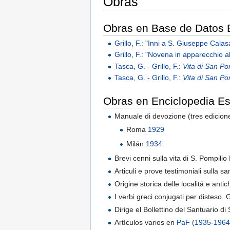
Obras
Obras en Base de Datos B
Grillo, F.: "Inni a S. Giuseppe Cala
Grillo, F.: "Novena in apparecchio 
Tasca, G. - Grillo, F.:
Vita di San Pom
Tasca, G. - Grillo, F.:
Vita di San Pom
Obras en Enciclopedia Es
Manuale di devozione (tres edicion
Roma
1929
Milán
1934
Brevi cenni sulla vita di S. Pompili
Articuli e prove testimoniali sulla 
Origine storica delle localitá e a
I verbi greci conjugati per disteso
Dirige el Bollettino del Santuario di 
Artículos varios en
PaF
(
1935
-
196