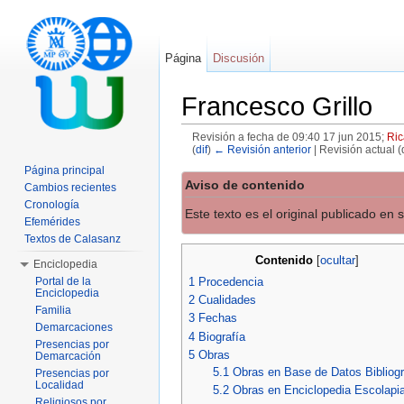
Página
Discusión
Francesco Grillo
Revisión a fecha de 09:40 17 jun 2015;
Ric
(
dif
)
← Revisión anterior
| Revisión actual (d
Saltar a:
navegación
,
buscar
Página principal
Aviso de contenido
Cambios recientes
Cronología
Este texto es el original publicado en
Efemérides
Textos de Calasanz
Contenido
[
ocultar
]
Enciclopedia
1
Procedencia
Portal de la
Enciclopedia
2
Cualidades
Familia
3
Fechas
Demarcaciones
4
Biografía
Presencias por
5
Obras
Demarcación
5.1
Obras en Base de Datos Bibliogr
Presencias por
Localidad
5.2
Obras en Enciclopedia Escolapi
Religiosos por