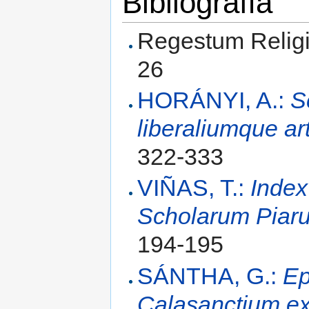
Bibliografía
Regestum Religios
26
HORÁNYI, A.:
S
liberaliumque ar
322-333
VIÑAS, T.:
Index
Scholarum Piar
194-195
SÁNTHA, G.:
Ep
Calasanctium ex 