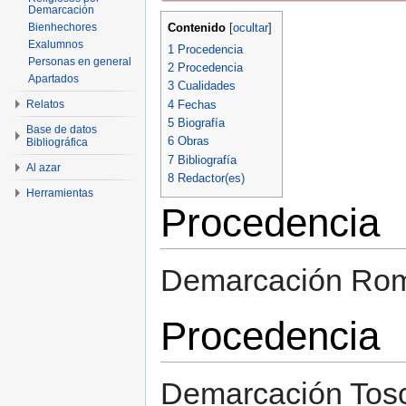
Demarcación
Contenido
Bienhechores
[
ocultar
]
Exalumnos
1
Procedencia
Personas en general
2
Procedencia
Apartados
3
Cualidades
4
Fechas
Relatos
5
Biografía
Base de datos
6
Obras
Bibliográfica
7
Bibliografía
Al azar
8
Redactor(es)
Herramientas
Procedencia
Demarcación Ro
Procedencia
Demarcación Tos