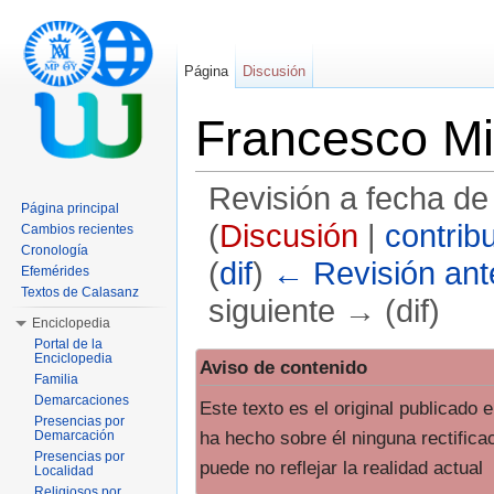
Página
Discusión
Francesco Mi
Revisión a fecha de
Página principal
(
Discusión
|
contrib
Cambios recientes
Cronología
(
dif
)
← Revisión ante
Efemérides
Textos de Calasanz
siguiente → (dif)
Enciclopedia
Saltar a:
navegación
,
buscar
Portal de la
Enciclopedia
Aviso de contenido
Familia
Demarcaciones
Este texto es el original publicado
Presencias por
ha hecho sobre él ninguna rectifica
Demarcación
Presencias por
puede no reflejar la realidad actual
Localidad
Religiosos por