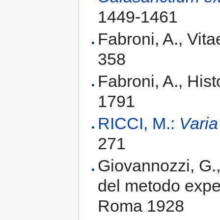
1449-1461
Fabroni, A., Vit
358
Fabroni, A., His
1791
RICCI, M.:
Varia 
271
Giovannozzi, G., 
del metodo exper
Roma 1928