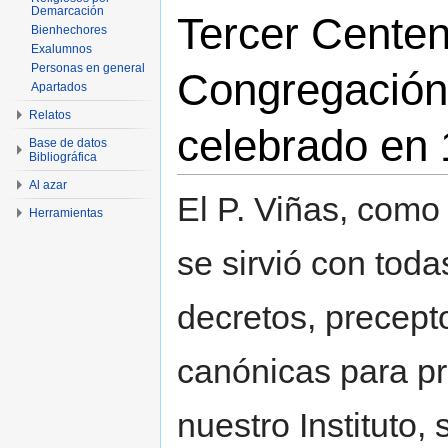
Demarcación
Tercer Centen
Bienhechores
Exalumnos
Personas en general
Congregación 
Apartados
Relatos
celebrado en 
Base de datos
Bibliográfica
Al azar
El P. Viñas, como
Herramientas
se sirvió con toda
decretos, precepto
canónicas para pr
nuestro Instituto,