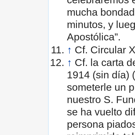
mucha bondad 
minutos, y lue
Apostólica”.
↑
Cf. Circular X
↑
Cf. la carta d
1914 (sin día) 
someterle un p
nuestro S. Fun
se ha vuelto di
persona piados