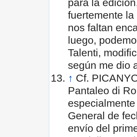
para la edición
fuertemente la 
nos faltan enc
luego, podemo
Talenti, modifi
según me dio a
↑
Cf. PICANYOL
Pantaleo di Rom
especialmente l
General de fech
envío del prim