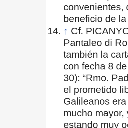
convenientes, 
beneficio de la
↑
Cf. PICANYOL
Pantaleo di Rom
también la cart
con fecha 8 de
30): “Rmo. Pad
el prometido li
Galileanos era 
mucho mayor, y
estando muy oc