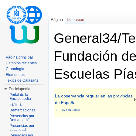
Página
Discusión
General34/Te
Fundación de
Página principal
Cambios recientes
Escuelas Pía
Cronología
Efemérides
Textos de Calasanz
Saltar a:
navegación
,
buscar
Enciclopedia
Portal de la
La observancia regular en las provincias
Enciclopedia
de España
Familia
←
Demarcaciones
TEMA ANTERIOR
Presencias por
Demarcación
Presencias por
Localidad
Religiosos por