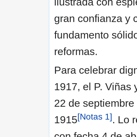
ilustrada con espl
gran confianza y 
fundamento sólido
reformas.
Para celebrar dig
1917, el P. Viñas
22 de septiembre 
[Notas 1]
1915
. Lo 
con fecha 4 de abr