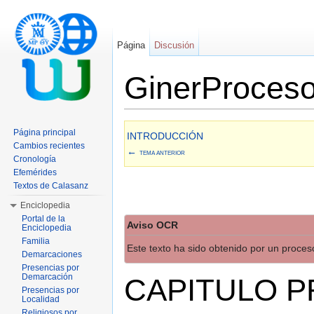
Página
Discusión
GinerProces
Saltar a:
navegación
,
buscar
Página principal
INTRODUCCIÓN
Cambios recientes
←
TEMA ANTERIOR
Cronología
Efemérides
Textos de Calasanz
Enciclopedia
Portal de la
Aviso OCR
Enciclopedia
Familia
Este texto ha sido obtenido por un proce
Demarcaciones
Presencias por
Demarcación
CAPITULO P
Presencias por
Localidad
Religiosos por