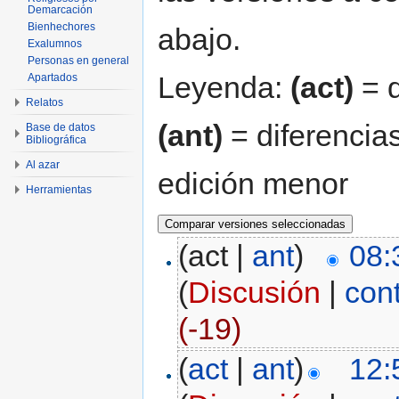
Demarcación
Bienhechores
abajo.
Exalumnos
Personas en general
Leyenda:
(act)
= d
Apartados
Relatos
(ant)
= diferencias
Base de datos
Bibliográfica
Al azar
edición menor
Herramientas
(act |
ant
)
08:
(
Discusión
|
con
(-19)
(
act
|
ant
)
12: