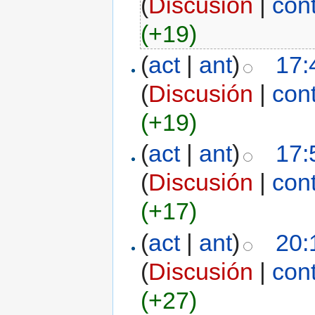
(
Discusión
|
con
(+19)
(
act
|
ant
)
17:
(
Discusión
|
con
(+19)
(
act
|
ant
)
17:
(
Discusión
|
con
(+17)
(
act
|
ant
)
20:
(
Discusión
|
con
(+27)