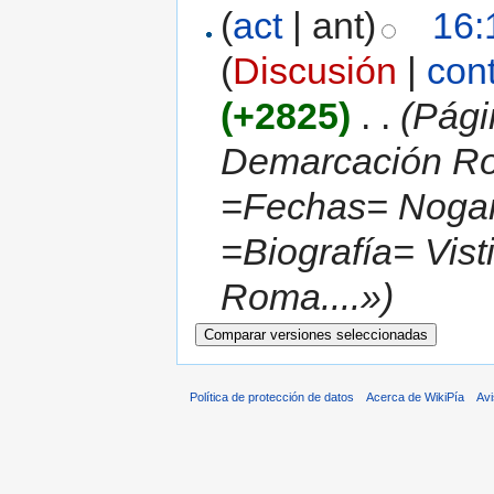
(
act
| ant)
16:
(
Discusión
|
con
(+2825)
‎
. .
(Pági
Demarcación Ro
=Fechas= Nogar
=Biografía= Vist
Roma....»)
Política de protección de datos
Acerca de WikiPía
Avi