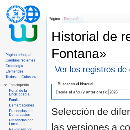
Página
Discusión
Historial de 
Fontana»
Página principal
Cambios recientes
Cronología
Ver los registros de
Efemérides
Saltar a:
navegación
,
buscar
Textos de Calasanz
Buscar en el historial
Enciclopedia
Portal de la
Desde el año (y anteriores):
Enciclopedia
Familia
Demarcaciones
Selección de dife
Presencias por
Demarcación
Presencias por
las versiones a c
Localidad
Religiosos por