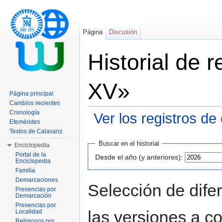
Página
Discusión
Historial de 
XV»
Página principal
Cambios recientes
Cronología
Ver los registros de
Efemérides
Saltar a:
navegación
,
buscar
Textos de Calasanz
Buscar en el historial
Enciclopedia
Portal de la
Desde el año (y anteriores):
Enciclopedia
Familia
Demarcaciones
Selección de dife
Presencias por
Demarcación
Presencias por
las versiones a c
Localidad
Religiosos por