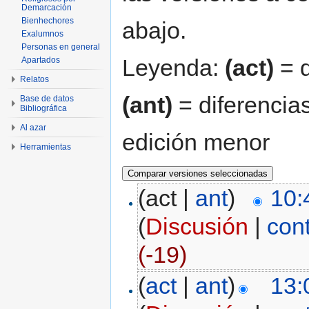
Demarcación
Bienhechores
abajo.
Exalumnos
Personas en general
Leyenda:
(act)
= d
Apartados
Relatos
(ant)
= diferencias
Base de datos
Bibliográfica
Al azar
edición menor
Herramientas
(act |
ant
)
10:
(
Discusión
|
con
(-19)
(
act
|
ant
)
13: