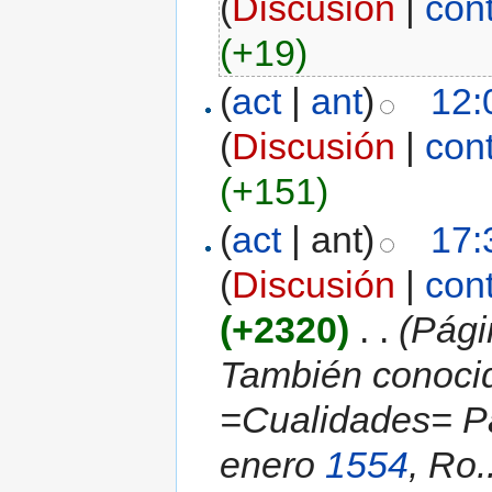
(
Discusión
|
con
(+19)
(
act
|
ant
)
12:
(
Discusión
|
con
(+151)
(
act
| ant)
17:
(
Discusión
|
con
(+2320)
‎
. .
(Pági
También conoci
=Cualidades= Pa
enero
1554
, Ro.