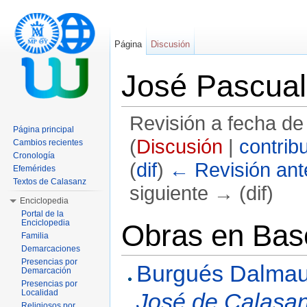
Página
Discusión
José Pascua
Revisión a fecha de
Página principal
(
Discusión
|
contrib
Cambios recientes
Cronología
(
dif
)
← Revisión ante
Efemérides
Textos de Calasanz
siguiente → (dif)
Enciclopedia
Saltar a:
navegación
,
buscar
Portal de la
Enciclopedia
Obras en Base
Familia
Demarcaciones
Presencias por
Burgués Dalmau, 
Demarcación
Presencias por
Localidad
José de Calasan
Religiosos por