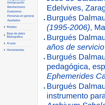
Demarcación
Edelvives, Zara
Bienhechores
Exalumnos
Burgués Dalmau,
Personas en general
Apartados
(1995-2006)
, Ma
Relatos
Base de datos
Burgués Dalmau,
Bibliográfica
Al azar
años de servicio
Herramientas
Burgués Dalmau, 
pedagógica, espi
Ephemerides Ca
Burgués Dalmau, 
instrumento par