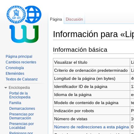
Página
Discusión
Información para «Li
Saltar a:
navegación
,
buscar
Información básica
Página principal
Visualizar el título
L
Cambios recientes
Cronología
Criterio de ordenación predeterminado
L
Efemérides
Longitud de la página (en bytes)
4
Textos de Calasanz
Identificador ID de la página
1
Enciclopedia
Portal de la
Idioma de la página
e
Enciclopedia
Modelo de contenido de la página
t
Familia
Demarcaciones
Indización por robots
P
Presencias por
Demarcación
Número de vistas
1
Presencias por
Número de redirecciones a esta página
0
Localidad
Religiosos por