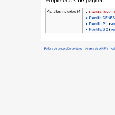
Propiedades de página
Plantillas incluidas (4)
Plantilla:BiblioL
Plantilla:DENES
Plantilla:P 1
(
ve
Plantilla:S 2
(
ve
Política de protección de datos
Acerca de WikiPía
Avi