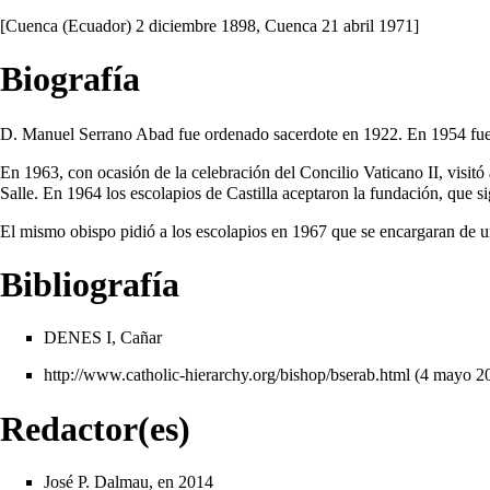
[Cuenca (Ecuador) 2 diciembre
1898
, Cuenca 21 abril
1971
]
Biografía
D. Manuel Serrano Abad fue ordenado sacerdote en
1922
. En
1954
fue
En
1963
, con ocasión de la celebración del Concilio Vaticano II, visi
Salle. En
1964
los escolapios de Castilla aceptaron la fundación, que s
El mismo obispo pidió a los escolapios en
1967
que se encargaran de un
Bibliografía
DENES I, Cañar
http://www.catholic-hierarchy.org/bishop/bserab.html
(4 mayo 2
Redactor(es)
José P. Dalmau, en 2014