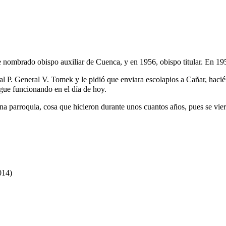
 nombrado obispo auxiliar de Cuenca, y en
1956
, obispo titular. En
19
tó al P. General V. Tomek y le pidió que enviara escolapios a Cañar, hac
igue funcionando en el día de hoy.
a parroquia, cosa que hicieron durante unos cuantos años, pues se vier
014)