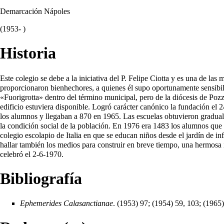
Demarcación Nápoles
(1953- )
Historia
Este colegio se debe a la iniciativa del P. Felipe Ciotta y es una de la
proporcionaron bienhechores, a quienes él supo oportunamente sensibi
«Fuorigrotta» dentro del término municipal, pero de la diócesis de Poz
edificio estuviera disponible. Logró carácter canónico la fundación el 2
los alumnos y llegaban a 870 en
1965
. Las escuelas obtuvieron gradua
la condición social de la población. En
1976
era 1483 los alumnos que f
colegio escolapio de Italia en que se educan niños desde el jardín de infa
hallar también los medios para construir en breve tiempo, una hermosa i
celebró el 2-6-
1970
.
Bibliografía
Ephemerides Calasanctianae
. (1953) 97; (1954) 59, 103; (1965