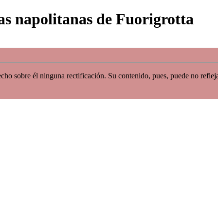
as napolitanas de Fuorigrotta
cho sobre él ninguna rectificación. Su contenido, pues, puede no refleja