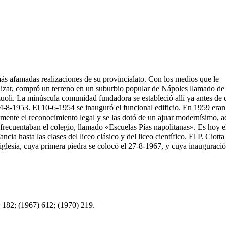
s más afamadas realizaciones de su provincialato. Con los medios que le
lizar, compró un terreno en un suburbio popular de Nápoles llamado de
zuoli. La minúscula comunidad fundadora se estableció allí ya antes de 
4-8-
1953
. El 10-6-
1954
se inauguró el funcional edificio. En
1959
eran
lmente el reconocimiento legal y se las dotó de un ajuar modernísimo, 
recuentaban el colegio, llamado «Escuelas Pías napolitanas». Es hoy e
ncia hasta las clases del liceo clásico y del liceo científico. El P. Ciott
glesia, cuya primera piedra se colocó el 27-8-
1967
, y cuya inauguració
) 182; (1967) 612; (1970) 219.