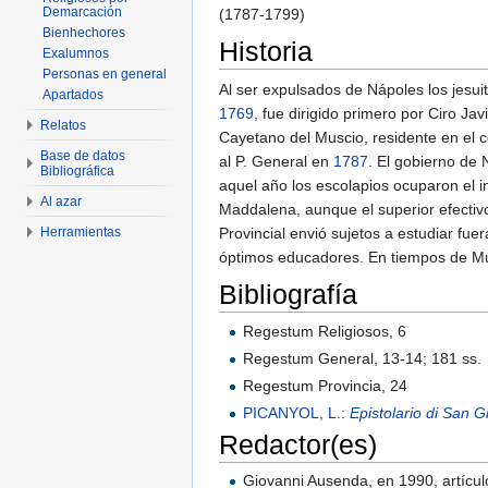
Demarcación
(1787-1799)
Bienhechores
Historia
Exalumnos
Personas en general
Al ser expulsados de Nápoles los jesuit
Apartados
1769
, fue dirigido primero por Ciro Jav
Relatos
Cayetano del Muscio, residente en el c
Base de datos
al P. General en
1787
. El gobierno de 
Bibliográfica
aquel año los escolapios ocuparon el in
Al azar
Maddalena, aunque el superior efectivo e
Herramientas
Provincial envió sujetos a estudiar fu
óptimos educadores. En tiempos de Mura
Bibliografía
Regestum Religiosos, 6
Regestum General, 13-14; 181 ss.
Regestum Provincia, 24
PICANYOL, L.:
Epistolario di San 
Redactor(es)
Giovanni Ausenda, en 1990, artícul