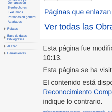
Demarcación
Bienhechores
Páginas que enlaza
Exalumnos
Personas en general
Apartados
Ver todas las Obr
Relatos
Base de datos
Bibliográfica
Esta página fue modifi
Al azar
Herramientas
10:13.
Esta página se ha visi
El contenido está disp
Reconocimiento Compar
indique lo contrario.
Política de protección de datos
Acerca de WikiPía
Avi