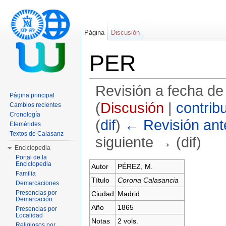
Página
Discusión
PER
Revisión a fecha de
Página principal
(
Discusión
|
contrib
Cambios recientes
Cronología
(
dif
)
← Revisión ante
Efemérides
Textos de Calasanz
siguiente → (dif)
Enciclopedia
Saltar a:
navegación
,
buscar
Portal de la
Enciclopedia
Autor
PÉREZ, M.
Familia
Título
Corona Calasancia
Demarcaciones
Presencias por
Ciudad
Madrid
Demarcación
Año
1865
Presencias por
Localidad
Notas
2 vols.
Religiosos por