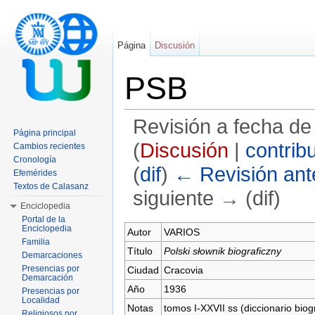
Página
Discusión
PSB
Revisión a fecha de
Página principal
(
Discusión
|
contrib
Cambios recientes
Cronología
(
dif
)
← Revisión ante
Efemérides
Textos de Calasanz
siguiente → (dif)
Enciclopedia
Saltar a:
navegación
,
buscar
Portal de la
Enciclopedia
Autor
VARIOS
Familia
Título
Polski słownik biograficzny
Demarcaciones
Presencias por
Ciudad
Cracovia
Demarcación
Año
1936
Presencias por
Localidad
Notas
tomos I-XXVII ss (diccionario biog
Religiosos por