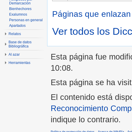
Demarcación
Bienhechores
Páginas que enlaza
Exalumnos
Personas en general
Apartados
Ver todos los Dic
Relatos
Base de datos
Bibliográfica
Esta página fue modifi
Al azar
Herramientas
10:08.
Esta página se ha visi
El contenido está disp
Reconocimiento Compar
indique lo contrario.
Política de protección de datos
Acerca de WikiPía
Avi