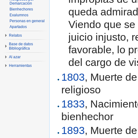
Demarcación
queda admirado
Bienhechores
Exalumnos
Viendo que se 
Personas en general
Apartados
juicio injusto,
Relatos
Base de datos
favorable, lo p
Bibliográfica
Al azar
del cargo de vi
Herramientas
1803
, Muerte d
religioso
1833
, Nacimien
bienhechor
1893
, Muerte d