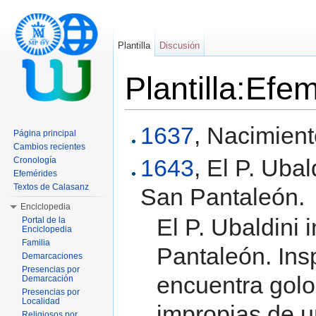
Plantilla
Discusión
Plantilla:Efe
Saltar a:
navegación
,
buscar
1637
, Nacimien
Página principal
Cambios recientes
1643
, El P. Ubal
Cronología
Efemérides
Textos de Calasanz
San Pantaleón.
Enciclopedia
El P. Ubaldini 
Portal de la
Enciclopedia
Familia
Pantaleón. Ins
Demarcaciones
Presencias por
encuentra gol
Demarcación
Presencias por
Localidad
impropias de u
Religiosos por