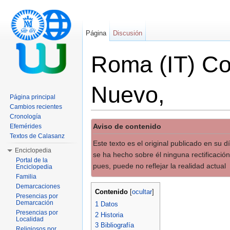
Página
Discusión
Roma (IT) Co
Nuevo,
Página principal
Cambios recientes
Saltar a:
navegación
,
buscar
Cronología
Aviso de contenido
Efemérides
Textos de Calasanz
Este texto es el original publicado en su 
Enciclopedia
se ha hecho sobre él ninguna rectificación
Portal de la
pues, puede no reflejar la realidad actual
Enciclopedia
Familia
Demarcaciones
Contenido
[
ocultar
]
Presencias por
Demarcación
1
Datos
Presencias por
2
Historia
Localidad
3
Bibliografía
Religiosos por