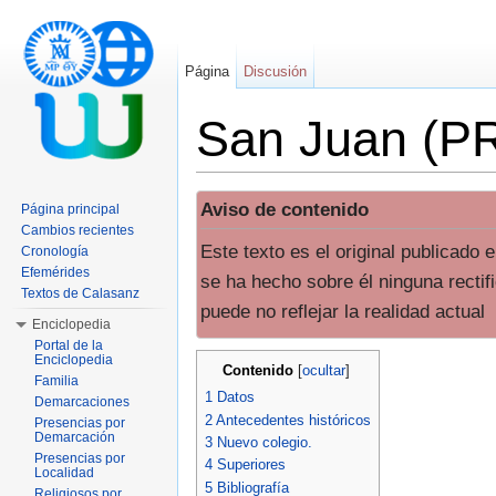
Página
Discusión
San Juan (PR
Saltar a:
navegación
,
buscar
Aviso de contenido
Página principal
Cambios recientes
Este texto es el original publicado
Cronología
Efemérides
se ha hecho sobre él ninguna rectif
Textos de Calasanz
puede no reflejar la realidad actual
Enciclopedia
Portal de la
Enciclopedia
Contenido
[
ocultar
]
Familia
1
Datos
Demarcaciones
2
Antecedentes históricos
Presencias por
Demarcación
3
Nuevo colegio.
Presencias por
4
Superiores
Localidad
5
Bibliografía
Religiosos por