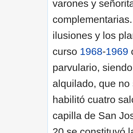
varones y señorit
complementarias. 
ilusiones y los pl
curso
1968
-
1969
c
parvulario, siendo
alquilado, que no 
habilitó cuatro sa
capilla de San Jo
20 se constituyó l