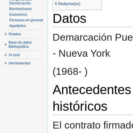
Demarcación
6
Redactor(es)
Bienhechores
Datos
Exalumnos
Personas en general
Apartados
Demarcación Puer
Relatos
Base de datos
Bibliográfica
- Nueva York
Al azar
Herramientas
(1968- )
Antecedentes
históricos
El contrato firma