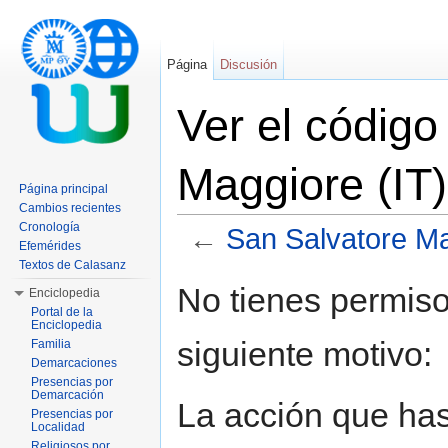
Página
Discusión
Ver el código
Maggiore (IT
Página principal
Cambios recientes
Cronología
←
San Salvatore Ma
Efemérides
Saltar a:
navegación
,
buscar
Textos de Calasanz
No tienes permiso
Enciclopedia
Portal de la
Enciclopedia
siguiente motivo:
Familia
Demarcaciones
Presencias por
Demarcación
La acción que has 
Presencias por
Localidad
Religiosos por