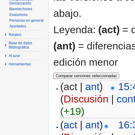
Demarcación
Bienhechores
abajo.
Exalumnos
Personas en general
Leyenda:
(act)
= d
Apartados
Relatos
(ant)
= diferencias
Base de datos
Bibliográfica
Al azar
edición menor
Herramientas
(act |
ant
)
15:
(
Discusión
|
con
(+19)
(
act
|
ant
)
16: