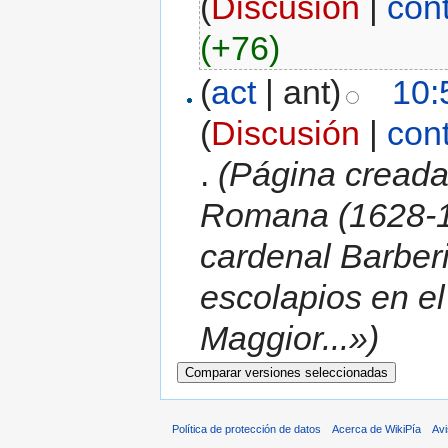
(
Discusión
|
con
(+76)
(
act
| ant)
10:
(
Discusión
|
con
.
(Página cread
Romana (1628-16
cardenal Barberi
escolapios en e
Maggior...»)
Política de protección de datos
Acerca de WikiPía
Avi