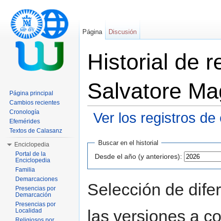
Página
Discusión
Historial de 
Salvatore Mag
Página principal
Cambios recientes
Cronología
Ver los registros de
Efemérides
Saltar a:
navegación
,
buscar
Textos de Calasanz
Buscar en el historial
Enciclopedia
Portal de la
Desde el año (y anteriores):
Enciclopedia
Familia
Demarcaciones
Selección de dife
Presencias por
Demarcación
Presencias por
las versiones a c
Localidad
Religiosos por