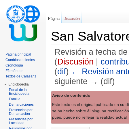
Página
Discusión
San Salvator
Revisión a fecha de
Página principal
(
Discusión
|
contrib
Cambios recientes
Cronología
(
dif
)
← Revisión ante
Efemérides
Textos de Calasanz
siguiente → (dif)
Enciclopedia
Saltar a:
navegación
,
buscar
Portal de la
Enciclopedia
Aviso de contenido
Familia
Este texto es el original publicado en su 
Demarcaciones
Presencias por
se ha hecho sobre él ninguna rectificación
Demarcación
pues, puede no reflejar la realidad actual
Presencias por
Localidad
Religiosos por