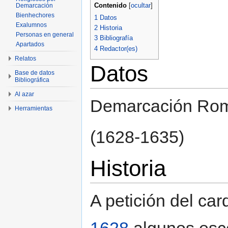
Contenido
[
ocultar
]
Demarcación
Bienhechores
1
Datos
Exalumnos
2
Historia
Personas en general
3
Bibliografía
Apartados
4
Redactor(es)
Relatos
Datos
Base de datos
Bibliográfica
Al azar
Demarcación Ro
Herramientas
(1628-1635)
Historia
A petición del car
1628
algunos esco