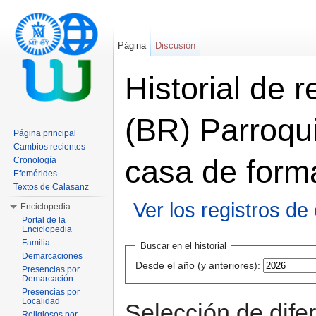
Página
Discusión
Historial de 
(BR) Parroqu
Página principal
Cambios recientes
casa de form
Cronología
Efemérides
Textos de Calasanz
Ver los registros de
Enciclopedia
Portal de la
Saltar a:
navegación
,
buscar
Enciclopedia
Familia
Buscar en el historial
Demarcaciones
Desde el año (y anteriores):
Presencias por
Demarcación
Presencias por
Localidad
Selección de dife
Religiosos por