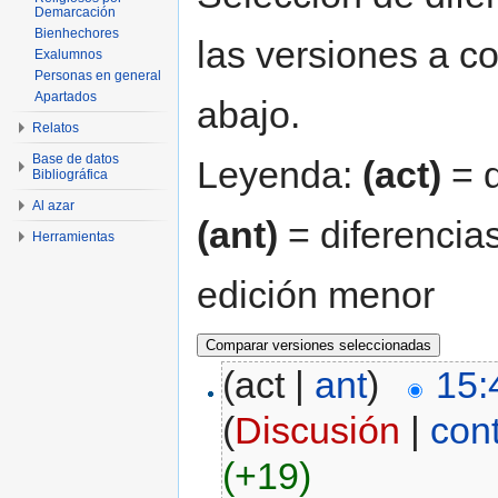
Demarcación
Bienhechores
las versiones a c
Exalumnos
Personas en general
Apartados
abajo.
Relatos
Base de datos
Leyenda:
(act)
= d
Bibliográfica
Al azar
(ant)
= diferencias
Herramientas
edición menor
(act |
ant
)
15:
(
Discusión
|
con
(+19)