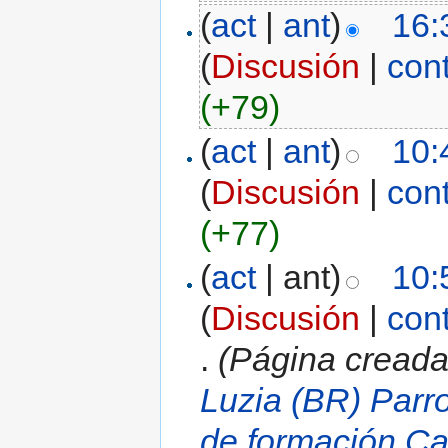
(
act
|
ant
)
16:
(
Discusión
|
con
(+79)
(
act
|
ant
)
10:
(
Discusión
|
con
(+77)
(
act
| ant)
10:
(
Discusión
|
con
.
(Página cread
Luzia (BR) Parr
de formación
Ca