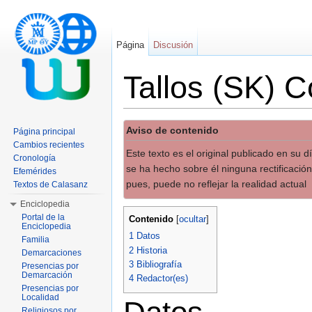
Página
Discusión
Tallos (SK) C
Saltar a:
navegación
,
buscar
Aviso de contenido
Página principal
Cambios recientes
Este texto es el original publicado en su 
Cronología
se ha hecho sobre él ninguna rectificación
Efemérides
pues, puede no reflejar la realidad actual
Textos de Calasanz
Enciclopedia
Portal de la
Contenido
[
ocultar
]
Enciclopedia
1
Datos
Familia
2
Historia
Demarcaciones
3
Bibliografía
Presencias por
Demarcación
4
Redactor(es)
Presencias por
Localidad
Religiosos por