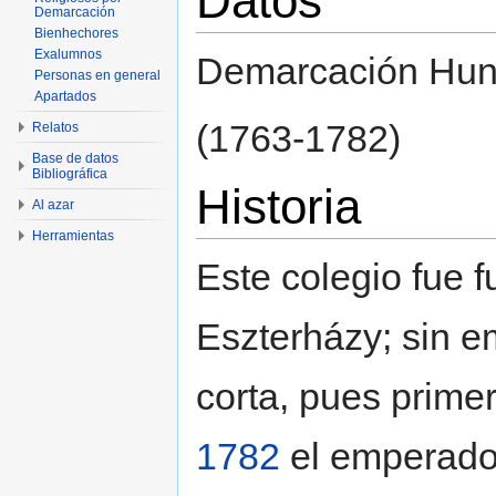
Datos
Demarcación
Bienhechores
Exalumnos
Demarcación Hun
Personas en general
Apartados
(1763-1782)
Relatos
Base de datos
Bibliográfica
Historia
Al azar
Herramientas
Este colegio fue 
Eszterházy; sin e
corta, pues prime
1782
el emperador 