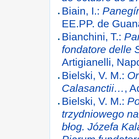
Biain, I.:
Panegír
EE.PP. de Guan
Bianchini, T.:
Pan
fondatore delle 
Artigianelli, Nap
Bielski, V. M.:
Or
Calasanctii…
, 
Bielski, V. M.:
Po
trzydniowego na
błog. Józefa Ka