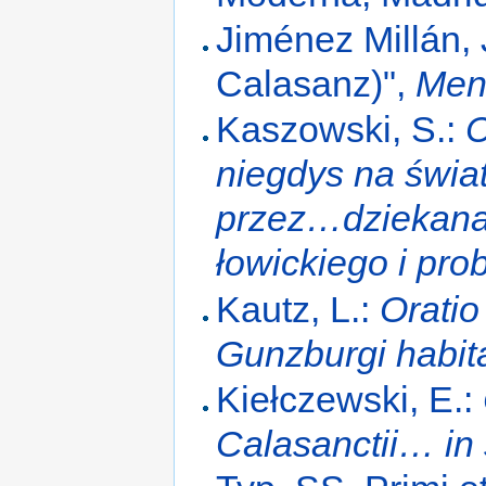
Jiménez Millán, 
Calasanz)",
Men
Kaszowski, S.:
C
niegdys na świat
przez…dziekana a
łowickiego i pro
Kautz, L.:
Oratio
Gunzburgi habit
Kiełczewski, E.:
Calasanctii… in s