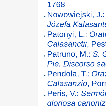
1768
Nowowiejski, J.
Józefa Kalasan
Patonyi, L.:
Orat
Calasanctii
, Pes
Patruno, M.:
S. 
Pie. Discorso sa
Pendola, T.:
Ora
Calasanzio
, Por
Peris, V.:
Sermón
gloriosa canoni