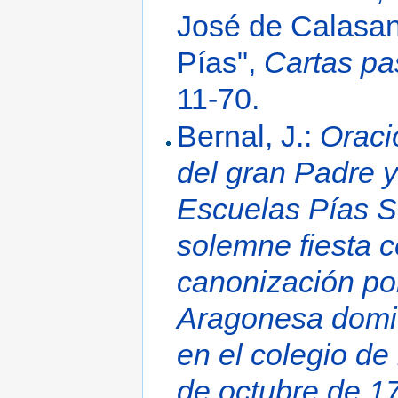
José de Calasan
Pías",
Cartas pa
11-70.
Bernal, J.:
Oraci
del gran Padre y
Escuelas Pías S
solemne fiesta 
canonización por
Aragonesa domic
en el colegio d
de octubre de 1