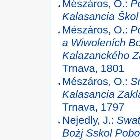
Mészáros, O.:
P
Kalasancia Ško
Mészáros, O.:
P
a Wiwoleních Bo
Kalazanckého Z
Trnava, 1801
Mészáros, O.:
S
Kalasancia Zak
Trnava, 1797
Nejedly, J.:
Swat
Bożj Sskol Pob