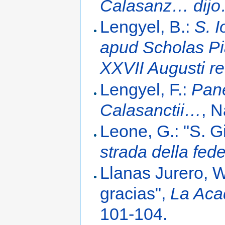
Calasanz… dij
Lengyel, B.:
S. I
apud Scholas Pia
XXVII Augusti re
Lengyel, F.:
Pane
Calasanctii…
, N
Leone, G.: "S. 
strada della fed
Llanas Jurero, W
gracias",
La Aca
101-104.