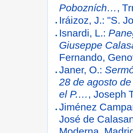
Pobozních…
, T
Iráizoz, J.: "S.
Isnardi, L.:
Paneg
Giuseppe Calasan
Fernando, Geno
Janer, O.:
Sermó
28 de agosto d
el P.…
, Joseph 
Jiménez Campaña
José de Calasa
Moderna, Madrid