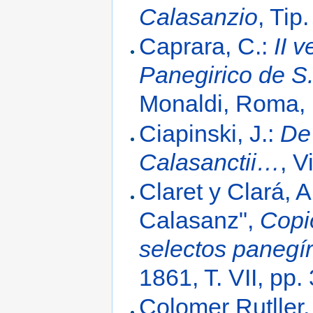
Calasanzio
, Tip
Caprara, C.:
II v
Panegirico de 
Monaldi, Roma,
Ciapinski, J.:
De 
Calasanctii…
, V
Claret y Clará, 
Calasanz",
Copi
selectos panegí
1861, T. VII, pp
Colomer Rutller,