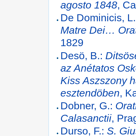
agosto 1848
, C
De Dominicis, L
Matre Dei… Ora
1829
Desö, B.:
Ditsös
az Anétatos Osk
Kiss Aszszony h
esztendöben
, K
Dobner, G.:
Orat
Calasanctii
, Pra
Durso, F.:
S. Giu