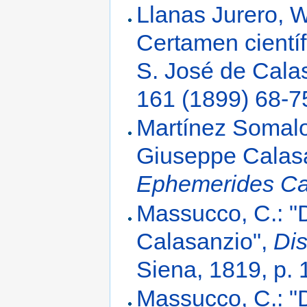
Llanas Jurero, W
Certamen científ
S. José de Cala
161 (1899) 68-7
Martínez Somalo,
Giuseppe Calasan
Ephemerides Ca
Massucco, C.: "D
Calasanzio",
Dis
Siena, 1819, p. 
Massucco, C.: "