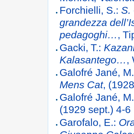
Forchielli, S.:
S.
grandezza dell’Is
pedagoghi…
, T
Gacki, T.:
Kazani
Kalasantego…
,
Galofré Jané, M.
Mens Cat
, (1928
Galofré Jané, M
(1929 sept.) 4-6
Garofalo, E.:
Ora