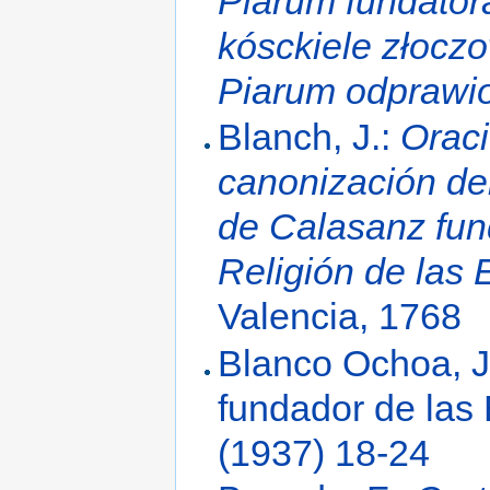
Piarum fundator
kósckiele złocz
Piarum odprawio
Blanch, J.:
Oraci
canonización del
de Calasanz fun
Religión de las 
Valencia, 1768
Blanco Ochoa, J
fundador de las
(1937) 18-24