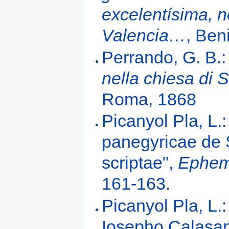
excelentísima, n
Valencia…
, Ben
Perrando, G. B.
nella chiesa di 
Roma, 1868
Picanyol Pla, L.
panegyricae de S
scriptae",
Ephem
161-163.
Picanyol Pla, L.
Iosepho Calasanc