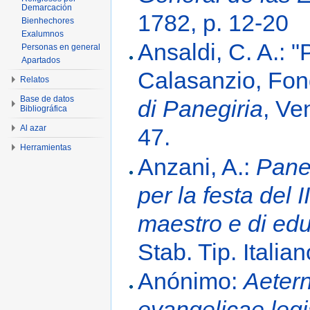
Demarcación
1782, p. 12-20
Bienhechores
Exalumnos
Ansaldi, C. A.: 
Personas en general
Apartados
Calasanzio, Fon
Relatos
Base de datos
di Panegiria
, Ve
Bibliográfica
Al azar
47.
Herramientas
Anzani, A.:
Pane
per la festa del 
maestro e di ed
Stab. Tip. Itali
Anónimo:
Aeter
evangelicae legi