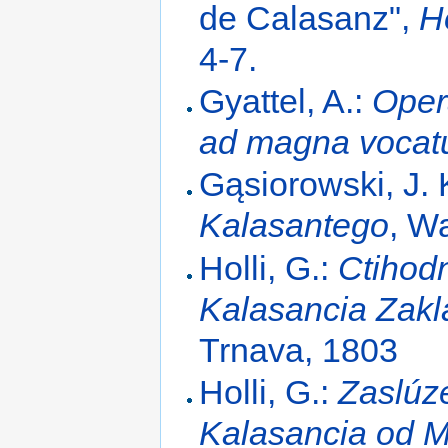
de Calasanz",
H
4-7.
Gyattel, A.:
Opera
ad magna vocat
Gąsiorowski, J. 
Kalasantego
, W
Holli, G.:
Ctihod
Kalasancia Zak
Trnava, 1803
Holli, G.:
Zaslúz
Kalasancia od M