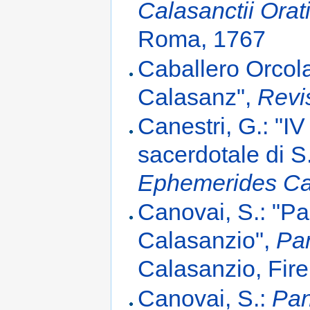
Calasanctii Orat
Roma, 1767
Caballero Orcola
Calasanz",
Revi
Canestri, G.: "I
sacerdotale di S
Ephemerides Ca
Canovai, S.: "Pa
Calasanzio",
Pan
Calasanzio, Fire
Canovai, S.:
Pan