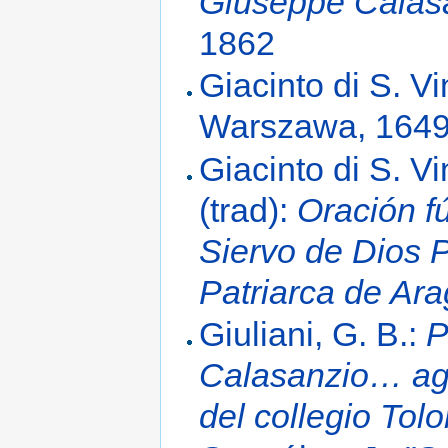
Giuseppe Cala
1862
Giacinto di S. V
Warszawa, 164
Giacinto di S. V
(trad):
Oración f
Siervo de Dios 
Patriarca de Ar
Giuliani, G. B.:
P
Calasanzio… ago
del collegio Tol