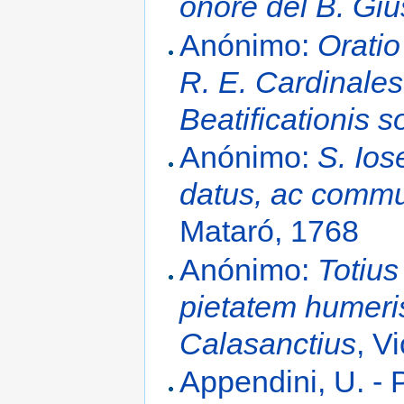
onore del B. Gi
Anónimo:
Oratio
R. E. Cardinale
Beatificationis 
Anónimo:
S. Ios
datus, ac commun
Mataró, 1768
Anónimo:
Totius
pietatem humeris
Calasanctius
, V
Appendini, U. - 