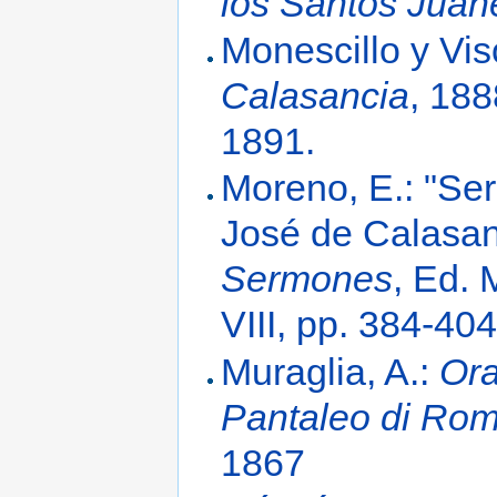
los Santos Juan
Monescillo y Vis
Calasancia
, 18
1891.
Moreno, E.: "Ser
José de Calasan
Sermones
, Ed. 
VIII, pp. 384-40
Muraglia, A.:
Ora
Pantaleo di Rom
1867