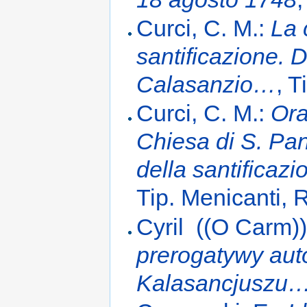
Curci, C. M.:
La 
santificazione. 
Calasanzio…
, 
Curci, C. M.:
Ora
Chiesa di S. Pan
della santifica
Tip. Menicanti,
Cyril ((O Carm)
prerogatywy auto
Kalasancjuszu