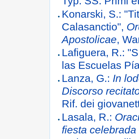
Typ. SS. Primi e
Konarski, S.: "T
Calasanctio",
Or
Apostolicae
, Wa
Lafiguera, R.: 
las Escuelas Pí
Lanza, G.:
In lo
Discorso recita
Rif. dei giovane
Lasala, R.:
Orac
fiesta celebrada