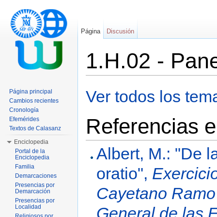
Página
Discusión
1.H.02 - Pane
Saltar a:
navegación
,
buscar
Ver todos los tem
Página principal
Cambios recientes
Cronología
Referencias e
Efemérides
Textos de Calasanz
Enciclopedia
Albert, M.: "De 
Portal de la
Enciclopedia
Familia
oratio",
Exercicio
Demarcaciones
Presencias por
Cayetano Ramo d
Demarcación
Presencias por
Localidad
General de las 
Religiosos por