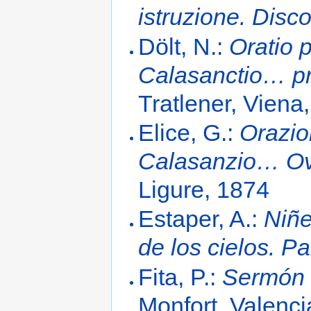
istruzione. Disc
Dölt, N.:
Oratio 
Calasanctio… pro
Tratlener, Viena
Elice, G.:
Orazio
Calasanzio… Ov
Ligure, 1874
Estaper, A.:
Niñe
de los cielos. P
Fita, P.:
Sermón 
Monfort, Valenci