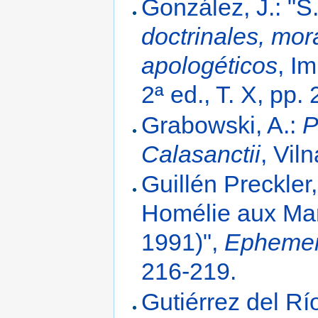
González, J.: "
doctrinales, mor
apologéticos
, I
2ª ed., T. X, pp.
Grabowski, A.:
P
Calasanctii
, Vil
Guillén Preckler
Homélie aux Mar
1991)",
Ephemer
216-219.
Gutiérrez del Río