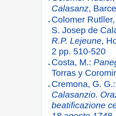
Calasanz
, Barc
Colomer Rutller, 
S. Josep de Cal
R.P. Lejeune
, H
2 pp. 510-520
Costa, M.:
Paneg
Torras y Coromi
Cremona, G. G.
Calasanzio. Ora
beatificazione ce
18 agosto 1748