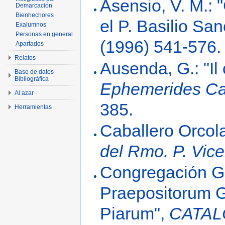
Asensio, V. M.: "
Demarcación
Bienhechores
el P. Basilio Sa
Exalumnos
Personas en general
(1996) 541-576.
Apartados
Relatos
Ausenda, G.: "Il 
Base de datos
Bibliográfica
Ephemerides Ca
Al azar
385.
Herramientas
Caballero Orcol
del Rmo. P. Vic
Congregación Ge
Praepositorum G
Piarum",
CATAL