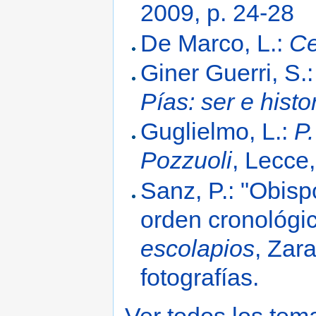
2009, p. 24-28
De Marco, L.:
Ce
Giner Guerri, S.
Pías: ser e histo
Guglielmo, L.:
P
Pozzuoli
, Lecce
Sanz, P.: "Obisp
orden cronológi
escolapios
, Zar
fotografías.
Ver todos los tem