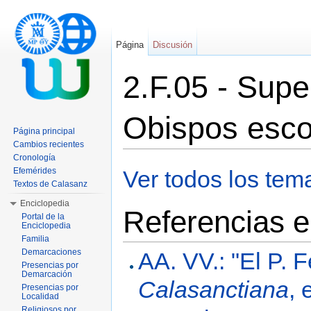
Página
Discusión
2.F.05 - Supe
Obispos esco
Página principal
Cambios recientes
Saltar a:
navegación
,
buscar
Cronología
Efemérides
Ver todos los tem
Textos de Calasanz
Enciclopedia
Referencias e
Portal de la
Enciclopedia
Familia
Demarcaciones
AA. VV.: "El P. F
Presencias por
Demarcación
Calasanctiana
, 
Presencias por
Localidad
Religiosos por