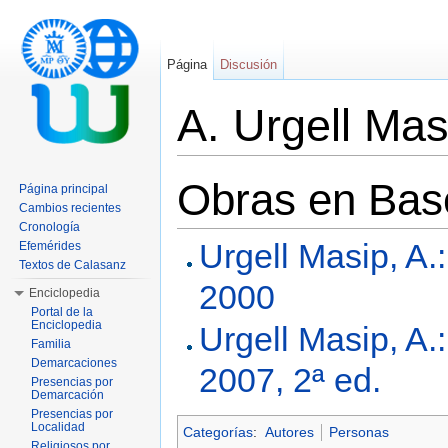
Página
Discusión
A. Urgell Mas
Saltar a:
navegación
,
buscar
Obras en Base
Página principal
Cambios recientes
Cronología
Urgell Masip, A.
Efemérides
Textos de Calasanz
2000
Enciclopedia
Portal de la
Enciclopedia
Urgell Masip, A.
Familia
Demarcaciones
2007, 2ª ed.
Presencias por
Demarcación
Presencias por
Localidad
Categorías
:
Autores
Personas
Religiosos por