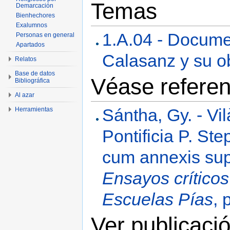
Temas
Demarcación
Bienhechores
Exalumnos
1.A.04 - Docum
Personas en general
Apartados
Calasanz y su o
Relatos
Base de datos
Véase referen
Bibliográfica
Al azar
Sántha, Gy. - Vil
Herramientas
Pontificia P. S
cum annexis supp
Ensayos críticos
Escuelas Pías
, 
Ver publicació