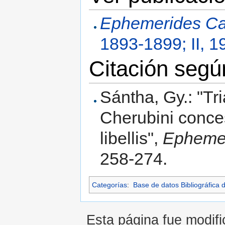
Ephemerides Ca
1893-1899; II, 1
Citación seg
Sántha, Gy.: "Tr
Cherubini conce
libellis",
Ephemer
258-274.
Categorías
:
Base de datos Bibliográfica 
Esta página fue modific