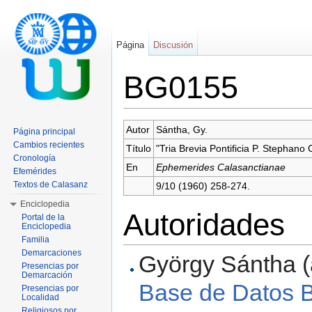
Página
Discusión
BG0155
Saltar a:
navegación
,
buscar
Autor
Sántha, Gy.
Página principal
Cambios recientes
Título
"Tria Brevia Pontificia P. Stephano
Cronología
En
Ephemerides Calasanctianae
Efemérides
Textos de Calasanz
9/10 (1960) 258-274.
Enciclopedia
Autoridades
Portal de la
Enciclopedia
Familia
Demarcaciones
György Sántha (a
Presencias por
Demarcación
Base de Datos Bi
Presencias por
Localidad
Religiosos por