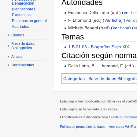
Autoridades
Demarcación
Bienhechores
Eustachio Della Latta (aut.) (
Ver fic
Exalumnos
F. Lhomond (ed.) (
Ver ficha
) (
Ver o
Personas en general
Apartados
Michele Benetti (trad) (
Ver ficha
) (
V
Temas
Relatos
Base de datos
1.B.01.03 - Biografías Siglo XIX
Bibliográfica
Citación según norma
Al azar
Herramientas
Della Latta, E. - Lhomond, F. (ed.) 
Categorías
:
Base de datos Bibliográf
Esta página fue modificada por última vez el 2 jul 201
Esta página se ha visitado 3021 veces.
El contenido está disponible bajo
Creative Commons 
Política de protección de datos
Acerca de WikiPía