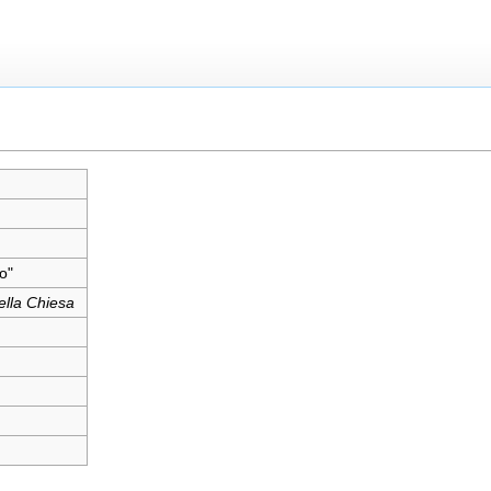
o"
ella Chiesa