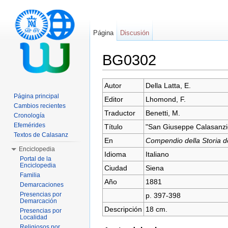
Página
Discusión
BG0302
Saltar a:
navegación
,
buscar
Autor
Della Latta, E.
Página principal
Editor
Lhomond, F.
Cambios recientes
Traductor
Benetti, M.
Cronología
Efemérides
Título
"San Giuseppe Calasanzi
Textos de Calasanz
En
Compendio della Storia d
Enciclopedia
Idioma
Italiano
Portal de la
Enciclopedia
Ciudad
Siena
Familia
Año
1881
Demarcaciones
Presencias por
p. 397-398
Demarcación
Descripción
18 cm.
Presencias por
Localidad
Religiosos por