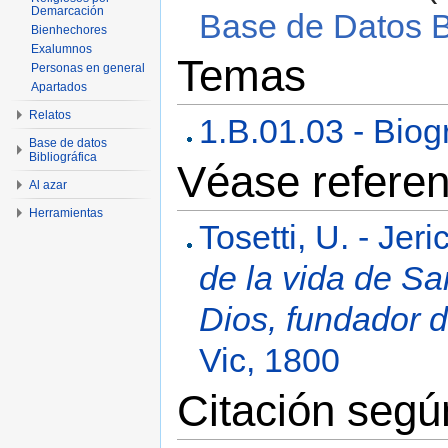
Demarcación
Base de Datos Bi
Bienhechores
Exalumnos
Temas
Personas en general
Apartados
Relatos
1.B.01.03 - Biog
Base de datos
Bibliográfica
Véase referen
Al azar
Herramientas
Tosetti, U. - Jeri
de la vida de S
Dios, fundador 
Vic, 1800
Citación seg