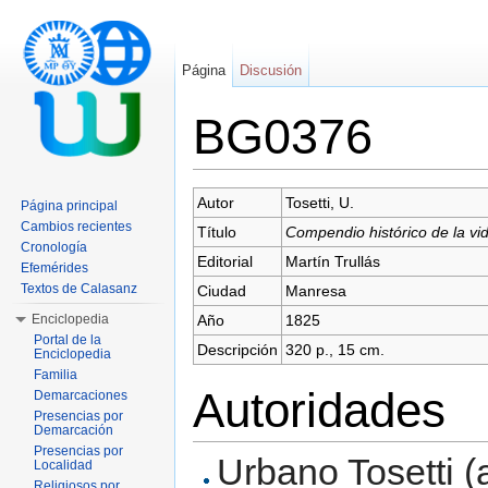
Página
Discusión
BG0376
Saltar a:
navegación
,
buscar
Autor
Tosetti, U.
Página principal
Cambios recientes
Título
Compendio histórico de la vi
Cronología
Editorial
Martín Trullás
Efemérides
Textos de Calasanz
Ciudad
Manresa
Enciclopedia
Año
1825
Portal de la
Descripción
320 p., 15 cm.
Enciclopedia
Familia
Autoridades
Demarcaciones
Presencias por
Demarcación
Presencias por
Urbano Tosetti (a
Localidad
Religiosos por