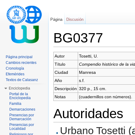
Página
Discusión
BG0377
Saltar a:
navegación
,
buscar
Autor
Tosetti, U.
Página principal
Cambios recientes
Título
Compendio histórico de la vi
Cronología
Ciudad
Manresa
Efemérides
Textos de Calasanz
Año
s.f.
Enciclopedia
Descripción
320 p., 15 cm.
Portal de la
Notas
(cuadernillos con números).
Enciclopedia
Familia
Autoridades
Demarcaciones
Presencias por
Demarcación
Presencias por
Urbano Tosetti (a
Localidad
Religiosos por