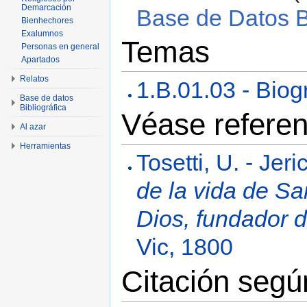
Demarcación
Base de Datos Bi
Bienhechores
Exalumnos
Temas
Personas en general
Apartados
Relatos
1.B.01.03 - Biog
Base de datos
Bibliográfica
Véase referen
Al azar
Herramientas
Tosetti, U. - Jeri
de la vida de S
Dios, fundador 
Vic, 1800
Citación seg