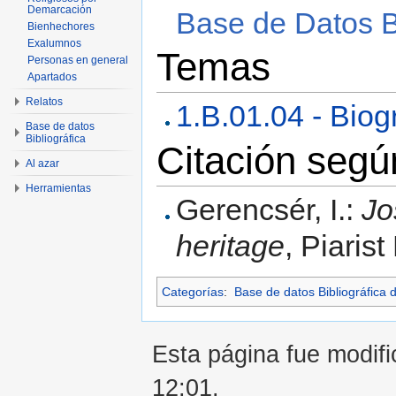
Demarcación
Base de Datos Bi
Bienhechores
Exalumnos
Temas
Personas en general
Apartados
Relatos
1.B.01.04 - Biog
Base de datos
Bibliográfica
Citación seg
Al azar
Herramientas
Gerencsér, I.:
Jo
heritage
, Piarist
Categorías
:
Base de datos Bibliográfica 
Esta página fue modific
12:01.