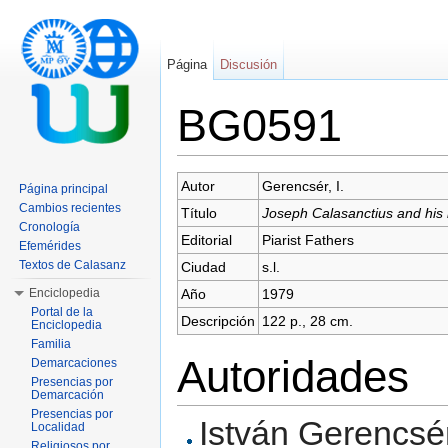
Página
Discusión
BG0591
Saltar a:
navegación
,
buscar
Autor
Gerencsér, I.
Página principal
Cambios recientes
Título
Joseph Calasanctius and his 
Cronología
Editorial
Piarist Fathers
Efemérides
Textos de Calasanz
Ciudad
s.l.
Enciclopedia
Año
1979
Portal de la
Descripción
122 p., 28 cm.
Enciclopedia
Familia
Autoridades
Demarcaciones
Presencias por
Demarcación
Presencias por
István Gerencsér 
Localidad
Religiosos por