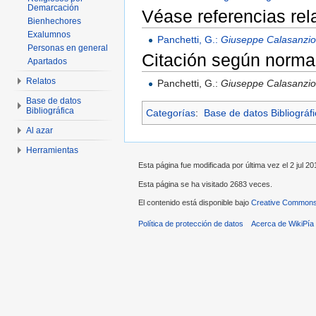
Demarcación
Véase referencias re
Bienhechores
Exalumnos
Panchetti, G.:
Giuseppe Calasanzio. 
Personas en general
Citación según norma
Apartados
Relatos
Panchetti, G.:
Giuseppe Calasanzio. 
Base de datos
Bibliográfica
Categorías
:
Base de datos Bibliográf
Al azar
Herramientas
Esta página fue modificada por última vez el 2 jul 20
Esta página se ha visitado 2683 veces.
El contenido está disponible bajo
Creative Commons 
Política de protección de datos
Acerca de WikiPía