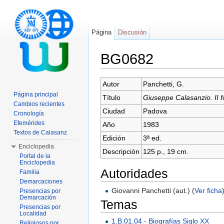
Página
Discusión
BG0682
Saltar a:
navegación
,
buscar
Autor
Panchetti, G.
Página principal
Título
Giuseppe Calasanzio. II f
Cambios recientes
Ciudad
Padova
Cronología
Efemérides
Año
1983
Textos de Calasanz
Edición
3ª ed.
Enciclopedia
Descripción
125 p., 19 cm.
Portal de la
Enciclopedia
Autoridades
Familia
Demarcaciones
Giovanni Panchetti (aut.) (
Ver ficha
Presencias por
Demarcación
Temas
Presencias por
Localidad
1.B.01.04 - Biografías Siglo XX
Religiosos por