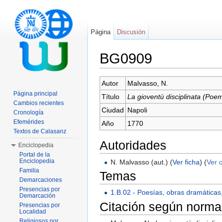
Página
Discusión
BG0909
Saltar a:
navegación
,
buscar
Autor
Malvasso, N.
Página principal
Título
La gioventù disciplinata (Poem
Cambios recientes
Ciudad
Napoli
Cronología
Efemérides
Año
1770
Textos de Calasanz
Autoridades
Enciclopedia
Portal de la
Enciclopedia
N. Malvasso (aut.) (
Ver ficha
) (
Ver 
Familia
Temas
Demarcaciones
Presencias por
1.B.02 - Poesías, obras dramáticas
Demarcación
Citación según norma
Presencias por
Localidad
Religiosos por