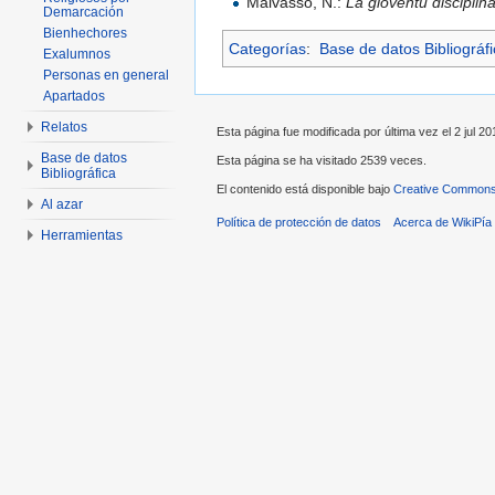
Malvasso, N.:
La gioventù disciplin
Demarcación
Bienhechores
Categorías
:
Base de datos Bibliográf
Exalumnos
Personas en general
Apartados
Relatos
Esta página fue modificada por última vez el 2 jul 20
Base de datos
Esta página se ha visitado 2539 veces.
Bibliográfica
El contenido está disponible bajo
Creative Commons 
Al azar
Política de protección de datos
Acerca de WikiPía
Herramientas