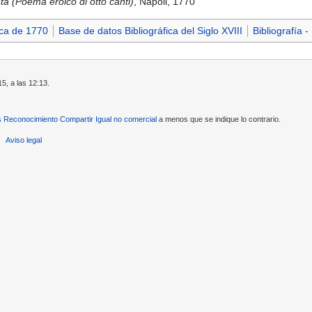
ata (Poema eroico di otto canti)
, Napoli, 1770
ica de 1770
Base de datos Bibliográfica del Siglo XVIII
Bibliografía 
15, a las 12:13.
Reconocimiento Compartir Igual no comercial
a menos que se indique lo contrario.
Aviso legal