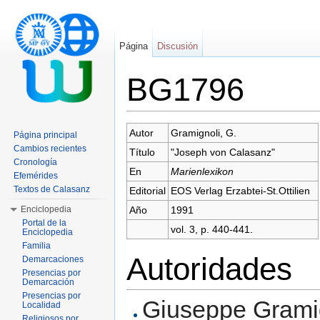
Página
Discusión
BG1796
Saltar a:
navegación
,
buscar
Autor
Gramignoli, G.
Página principal
Cambios recientes
Título
"Joseph von Calasanz"
Cronología
En
Marienlexikon
Efemérides
Textos de Calasanz
Editorial
EOS Verlag Erzabtei-St.Ottilien
Enciclopedia
Año
1991
Portal de la
vol. 3, p. 440-441.
Enciclopedia
Familia
Autoridades
Demarcaciones
Presencias por
Demarcación
Presencias por
Giuseppe Gramign
Localidad
Religiosos por