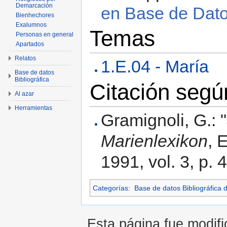
Demarcación
en Base de Datos
Bienhechores
Exalumnos
Temas
Personas en general
Apartados
Relatos
1.E.04 - María
Base de datos
Bibliográfica
Citación seg
Al azar
Herramientas
Gramignoli, G.:
Marienlexikon
, 
1991, vol. 3, p. 
Categorías
:
Base de datos Bibliográfica 
Esta página fue modific