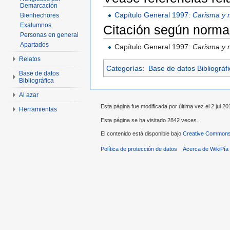
Demarcación
Capítulo General 1997:
Carisma y m
Bienhechores
Exalumnos
Citación según norma
Personas en general
Apartados
Capítulo General 1997:
Carisma y m
Relatos
Categorías
:
Base de datos Bibliográf
Base de datos
Bibliográfica
Al azar
Esta página fue modificada por última vez el 2 jul 20
Herramientas
Esta página se ha visitado 2842 veces.
El contenido está disponible bajo
Creative Commons 
Política de protección de datos
Acerca de WikiPía