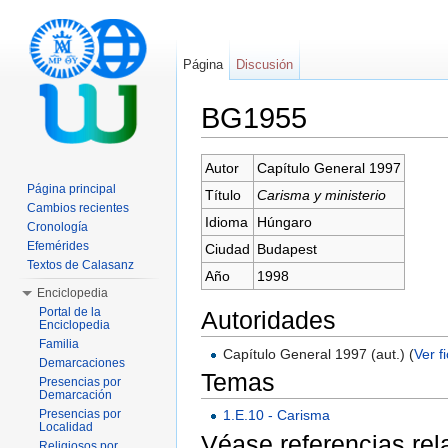
Página
Discusión
BG1955
Saltar a:
navegación
,
buscar
Autor
Capítulo General 1997
Página principal
Título
Carisma y ministerio
Cambios recientes
Idioma
Húngaro
Cronología
Efemérides
Ciudad
Budapest
Textos de Calasanz
Año
1998
Enciclopedia
Portal de la
Autoridades
Enciclopedia
Familia
Capítulo General 1997 (aut.) (
Ver f
Demarcaciones
Temas
Presencias por
Demarcación
Presencias por
1.E.10 - Carisma
Localidad
Véase referencias re
Religiosos por