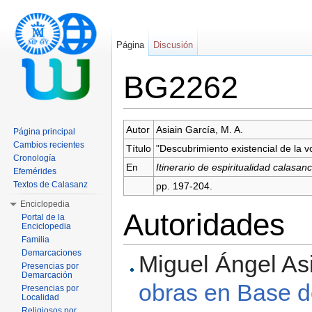
Página
Discusión
BG2262
Saltar a:
navegación
,
buscar
Autor
Asiain García, M. A.
Página principal
Cambios recientes
Título
"Descubrimiento existencial de la
Cronología
En
Itinerario de espiritualidad calasan
Efemérides
Textos de Calasanz
pp. 197-204.
Enciclopedia
Autoridades
Portal de la
Enciclopedia
Familia
Demarcaciones
Miguel Ángel Asi
Presencias por
Demarcación
obras en Base d
Presencias por
Localidad
Religiosos por