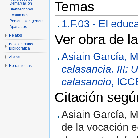
Temas
Demarcación
Bienhechores
Exalumnos
1.F.03 - El educ
Personas en general
Apartados
Ver obra de l
Relatos
Base de datos
Bibliográfica
Asiain García, M
Al azar
calasancia. III:
Herramientas
calasancio
, ICC
Citación seg
Asiain García, M
de la vocación 