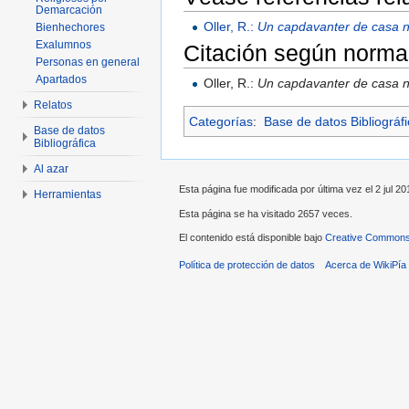
Demarcación
Oller, R.:
Un capdavanter de casa n
Bienhechores
Exalumnos
Citación según norma
Personas en general
Apartados
Oller, R.:
Un capdavanter de casa n
Relatos
Categorías
:
Base de datos Bibliográf
Base de datos
Bibliográfica
Al azar
Esta página fue modificada por última vez el 2 jul 20
Herramientas
Esta página se ha visitado 2657 veces.
El contenido está disponible bajo
Creative Commons 
Política de protección de datos
Acerca de WikiPía