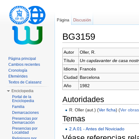
Página
Discusión
BG3159
Saltar a:
navegación
,
buscar
Autor
Oller, R.
Página principal
Título
Un capdavanter de casa nost
Cambios recientes
Idioma
Francés
Cronología
Efemérides
Ciudad
Barcelona
Textos de Calasanz
Año
1982
Enciclopedia
Portal de la
Autoridades
Enciclopedia
Familia
R. Oller (aut.) (
Ver ficha
) (
Ver obras
Demarcaciones
Temas
Presencias por
Demarcación
Presencias por
2.A.01 - Antes del Noviciado
Localidad
Véase referencias re
Religiosos por