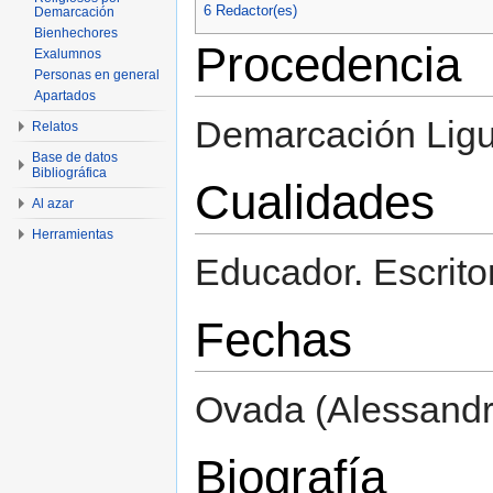
6
Redactor(es)
Demarcación
Bienhechores
Procedencia
Exalumnos
Personas en general
Apartados
Demarcación Ligu
Relatos
Base de datos
Bibliográfica
Cualidades
Al azar
Herramientas
Educador. Escritor
Fechas
Ovada (Alessandri
Biografía