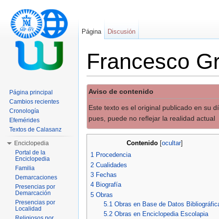
Página
Discusión
Francesco Gri
Saltar a:
navegación
,
buscar
Aviso de contenido
Página principal
Cambios recientes
Este texto es el original publicado en su 
Cronología
pues, puede no reflejar la realidad actual
Efemérides
Textos de Calasanz
Contenido
Enciclopedia
[
ocultar
]
Portal de la
1
Procedencia
Enciclopedia
2
Cualidades
Familia
3
Fechas
Demarcaciones
4
Biografía
Presencias por
Demarcación
5
Obras
Presencias por
5.1
Obras en Base de Datos Bibliográfic
Localidad
5.2
Obras en Enciclopedia Escolapia
Religiosos por