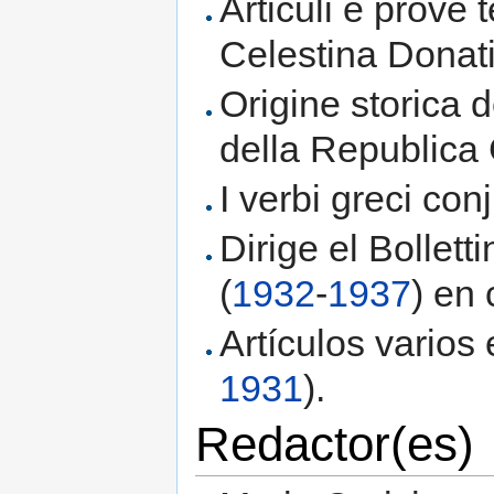
Articuli e prove t
Celestina Dona
Origine storica d
della Republic
I verbi greci co
Dirige el Bollett
(
1932
-
1937
) en 
Artículos varios
1931
).
Redactor(es)