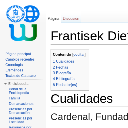
Página
Discusión
Frantisek Die
Saltar a:
navegación
,
buscar
Página principal
Contenido
[
ocultar
]
Cambios recientes
1
Cualidades
Cronología
2
Fechas
Efemérides
3
Biografía
Textos de Calasanz
4
Bibliografía
Enciclopedia
5
Redactor(es)
Portal de la
Enciclopedia
Cualidades
Familia
Demarcaciones
Presencias por
Demarcación
Cardenal, Fundad
Presencias por
Localidad
Religiosos por