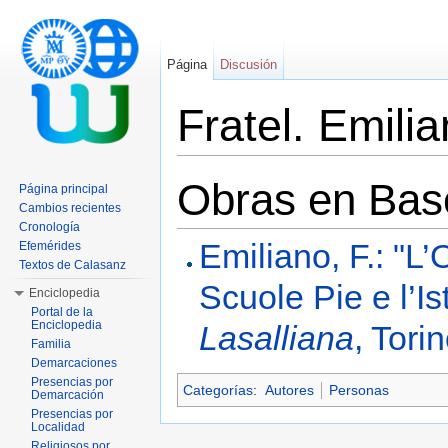
Página
Discusión
Fratel. Emili
Saltar a:
navegación
,
buscar
Obras en Base
Página principal
Cambios recientes
Cronología
Emiliano, F.: "L’
Efemérides
Textos de Calasanz
Scuole Pie e l’Is
Enciclopedia
Portal de la
Enciclopedia
Lasalliana
, Tori
Familia
Demarcaciones
Presencias por
Categorías
:
Autores
Personas
Demarcación
Presencias por
Localidad
Religiosos por