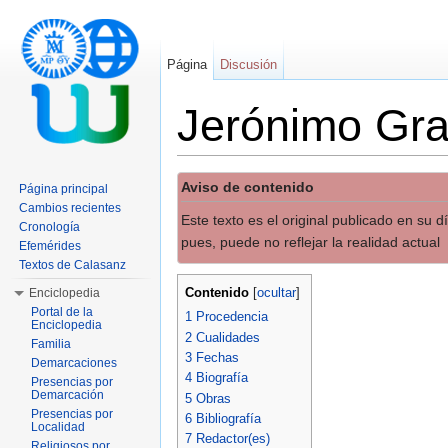
Página
Discusión
Jerónimo Gra
Saltar a:
navegación
,
buscar
Aviso de contenido
Página principal
Cambios recientes
Este texto es el original publicado en su 
Cronología
pues, puede no reflejar la realidad actual
Efemérides
Textos de Calasanz
Contenido
Enciclopedia
[
ocultar
]
Portal de la
1
Procedencia
Enciclopedia
2
Cualidades
Familia
3
Fechas
Demarcaciones
4
Biografía
Presencias por
Demarcación
5
Obras
Presencias por
6
Bibliografía
Localidad
7
Redactor(es)
Religiosos por