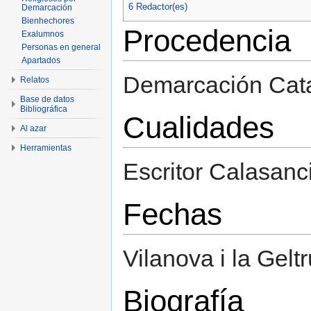
6
Redactor(es)
Demarcación
Bienhechores
Procedencia
Exalumnos
Personas en general
Apartados
Demarcación Cat
Relatos
Base de datos
Bibliográfica
Cualidades
Al azar
Herramientas
Escritor Calasanc
Fechas
Vilanova i la Gelt
Biografía