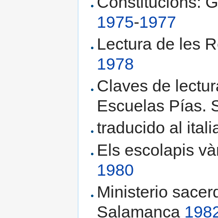
Constitucions: G
1975
-
1977
Lectura de les 
1978
Claves de lectur
Escuelas Pías.
traducido al ita
Els escolapis và
1980
Ministerio sacer
Salamanca
198