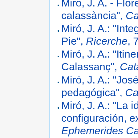
Miró, J. A. - Flor
calassància",
Ca
Miró, J. A.: "Int
Pie",
Ricerche
, 
Miró, J. A.: "Iti
Calassanç",
Cat
Miró, J. A.: "Jo
pedagógica",
Ca
Miró, J. A.: "La 
configuración, e
Ephemerides Ca