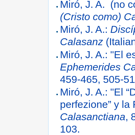
Miró, J. A. (no 
(Cristo como) C
Miró, J. A.:
Discí
Calasanz
(Italia
Miró, J. A.: "El 
Ephemerides Ca
459-465, 505-51
Miró, J. A.: "El “D
perfezione” y la
Calasanctiana
, 
103.