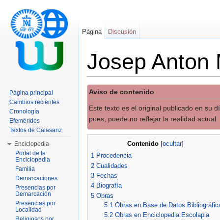
Página
Discusión
Josep Anton 
Saltar a:
navegación
,
buscar
Aviso de contenido
Página principal
Cambios recientes
Este texto es el original publicado en su 
Cronología
pues, puede no reflejar la realidad actual
Efemérides
Textos de Calasanz
Contenido
Enciclopedia
[
ocultar
]
Portal de la
1
Procedencia
Enciclopedia
2
Cualidades
Familia
3
Fechas
Demarcaciones
4
Biografía
Presencias por
Demarcación
5
Obras
Presencias por
5.1
Obras en Base de Datos Bibliográfic
Localidad
5.2
Obras en Enciclopedia Escolapia
Religiosos por